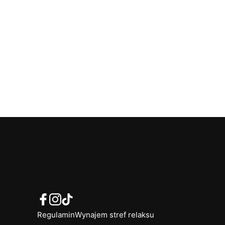
Obrus elastyczny na stół prostokątny Wenecja
czarny
25,00
zł
netto
30,75
zł
brutto
Dostępność:
duża ilość
Regulamin
Wynajem stref relaksu