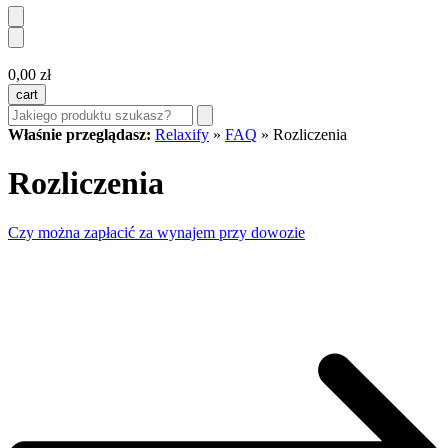
0,00
zł
cart
Właśnie przeglądasz:
Relaxify
»
FAQ
»
Rozliczenia
Rozliczenia
Czy można zapłacić za wynajem przy dowozie