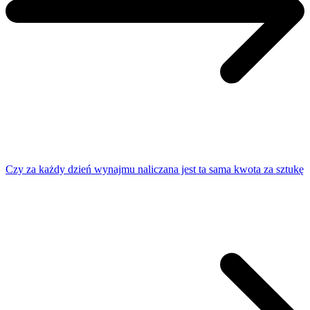
Czy za każdy dzień wynajmu naliczana jest ta sama kwota za sztukę