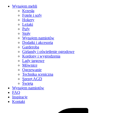
Wynajem mebli
Krzesła
Fotele i sofy
Hokery
Leżaki
Pufy
Stoły
Wynajem namiotów
Dodatki i akcesoria
Garderoba
Girlandy i oświetlenie ogrodowe
Kordony i wygrodzenia
Lady targowe
Mównice
Ogrzewanie
Technika sceniczna
Sprzęt AGD
Święta
Wynajem namiotów
FAQ
Inspiracje
Kontakt