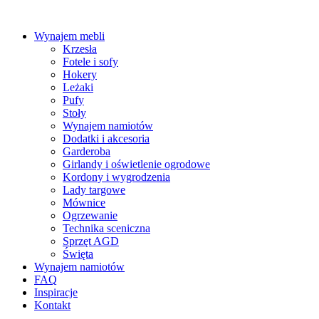
Wynajem mebli
Krzesła
Fotele i sofy
Hokery
Leżaki
Pufy
Stoły
Wynajem namiotów
Dodatki i akcesoria
Garderoba
Girlandy i oświetlenie ogrodowe
Kordony i wygrodzenia
Lady targowe
Mównice
Ogrzewanie
Technika sceniczna
Sprzęt AGD
Święta
Wynajem namiotów
FAQ
Inspiracje
Kontakt