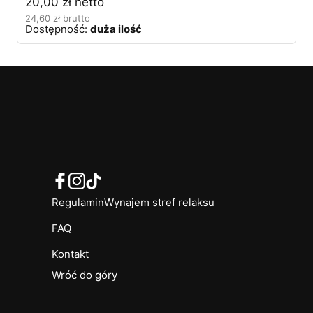
20,00
zł
netto
24,60
zł
brutto
Dostępność:
duża ilość
Regulamin
Wynajem stref relaksu
FAQ
Kontakt
Wróć do góry