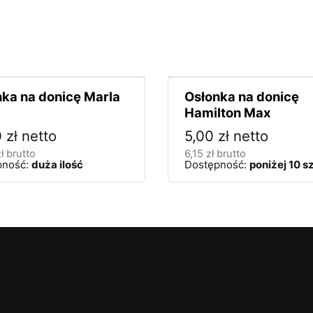
ka na donicę Marla
Osłonka na donicę
Hamilton Max
0
zł
netto
5,00
zł
netto
ł
brutto
6,15
zł
brutto
pność:
duża ilość
Dostępność:
poniżej 10 sz