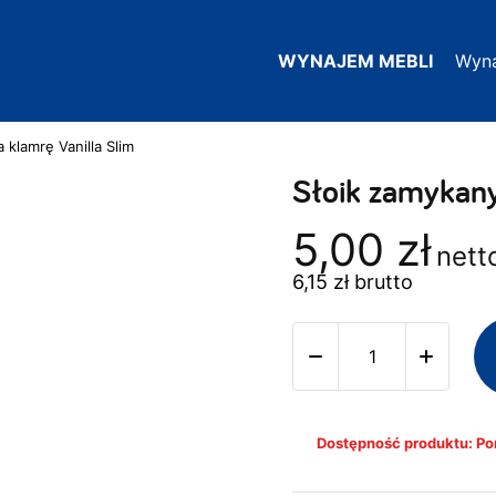
WYNAJEM MEBLI
Wyn
 klamrę Vanilla Slim
Słoik zamykany
5,00
zł
nett
6,15
zł
brutto
Dostępność produktu: Pon