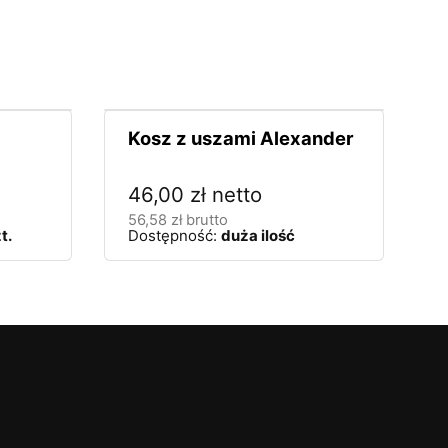
Kosz z uszami Alexander
46,00
zł
netto
56,58
zł
brutto
t.
Dostępność:
duża ilość