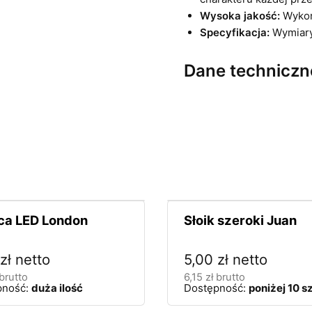
Wysoka jakość:
Wykona
Specyfikacja:
Wymiary
Dane techniczn
ca LED London
Słoik szeroki Juan
zł
netto
5,00
zł
netto
brutto
6,15
zł
brutto
pność:
duża ilość
Dostępność:
poniżej 10 sz