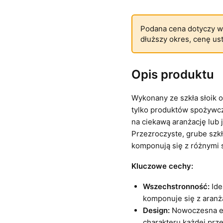
Podana cena dotyczy w
dłuższy okres, cenę us
Opis produktu
Wykonany ze szkła słoik 
tylko produktów spożywcz
na ciekawą aranżację lub 
Przezroczyste, grube szk
komponują się z różnymi s
Kluczowe cechy:
Wszechstronność:
Ide
komponuje się z aran
Design:
Nowoczesna es
charakteru każdej prze