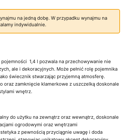
ynajmu na jedną dobę. W przypadku wynajmu na
talamy indywidualnie.
o pojemności 1,4 l pozwala na przechowywanie nie
ych, ale i dekoracyjnych. Może pełnić rolę pojemnika
jako świecznik stwarzając przyjemną atmosferę.
ło oraz zamknięcie klamerkowe z uszczelką doskonale
tylami wnętrz.
alny do użytku na zewnątrz oraz wewnątrz, doskonale
żacjami ogrodowymi oraz wnętrzami
tetyka z pewnością przyciągnie uwagę i doda
strzeni, stanowiąc unikatowy akcent dekoracyjny.