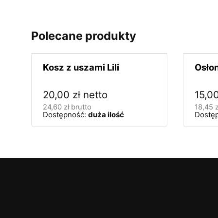
Polecane produkty
Kosz z uszami Lili
Osłon
20,00
zł
netto
15,0
24,60
zł
brutto
18,45
z
Dostępność:
duża ilość
Dostę