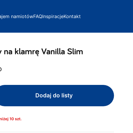
ajem namiotów
FAQ
Inspiracje
Kontakt
 na klamrę Vanilla Slim
o
Dodaj do listy
iżej 10 szt.