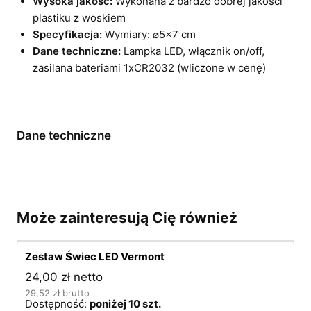
Wysoka jakość:
Wykonana z bardzo dobrej jakości
plastiku z woskiem
Specyfikacja:
Wymiary: ⌀5×7 cm
Dane techniczne:
Lampka LED, włącznik on/off,
zasilana bateriami 1xCR2032 (wliczone w cenę)
Dane techniczne
Może zainteresują Cię również
Zestaw Świec LED Vermont
24,00
zł
netto
29,52
zł
brutto
Dostępność:
poniżej 10 szt.