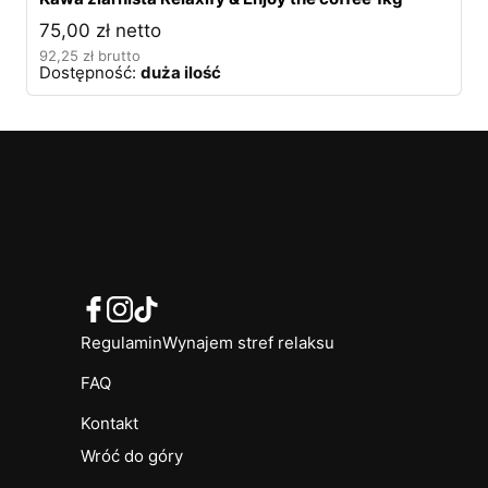
75,00
zł
netto
92,25
zł
brutto
Dostępność:
duża ilość
Regulamin
Wynajem stref relaksu
FAQ
Kontakt
Wróć do góry