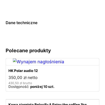
Dane techniczne
Polecane produkty
HK Polar audio 12
350,00
zł
netto
430,50
zł
brutto
Dostępność:
poniżej 10 szt.
Kawa ziarnista Relaxify & Enjoy the coffee 1kg