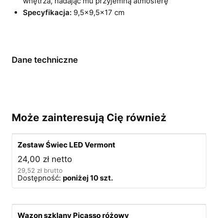
wnętrza, nadając mu przyjemną atmosferę
Specyfikacja:
9,5×9,5×17 cm
Dane techniczne
Może zainteresują Cię również
Zestaw Świec LED Vermont
24,00
zł
netto
29,52
zł
brutto
Dostępność:
poniżej 10 szt.
Wazon szklany Picasso różowy