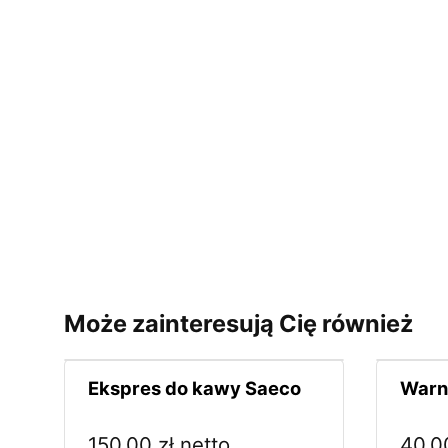
Może zainteresują Cię również
Ekspres do kawy Saeco
Warn
150,00
zł
netto
40,