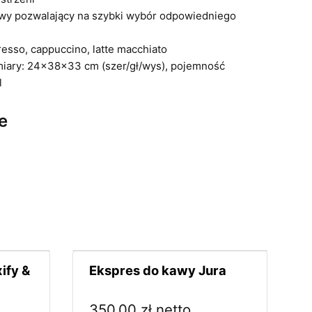
wy pozwalający na szybki wybór odpowiedniego
esso, cappuccino, latte macchiato
iary: 24x38x33 cm (szer/gł/wys), pojemność
l
e
ify &
Ekspres do kawy Jura
350,00
zł
netto