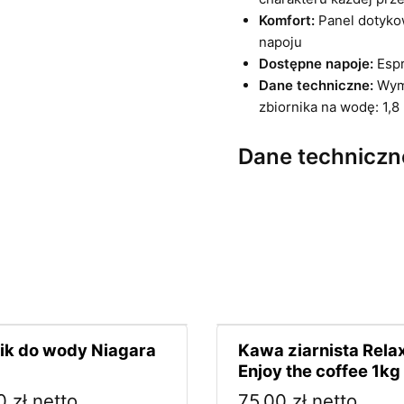
Komfort:
Panel dotyko
napoju
Dostępne napoje:
Espr
Dane techniczne:
Wym
zbiornika na wodę: 1,8 
Dane techniczn
ik do wody Niagara
Kawa ziarnista Relax
Enjoy the coffee 1kg
00
zł
netto
75,00
zł
netto