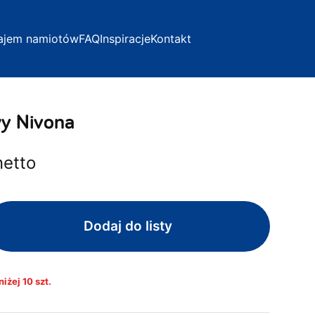
ajem namiotów
FAQ
Inspiracje
Kontakt
wy Nivona
netto
Dodaj do listy
iżej 10 szt.