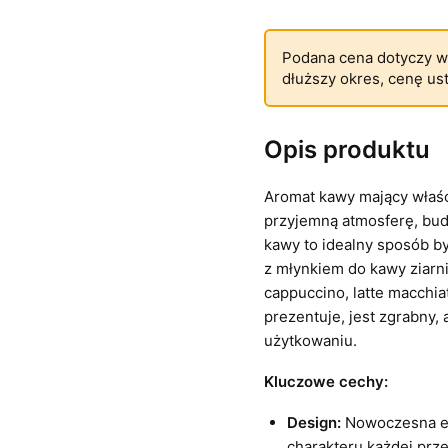
Podana cena dotyczy w
dłuższy okres, cenę us
Opis produktu
Aromat kawy mający właśc
przyjemną atmosferę, bud
kawy to idealny sposób b
z młynkiem do kawy ziarn
cappuccino, latte macchia
prezentuje, jest zgrabny,
użytkowaniu.
Kluczowe cechy:
Design:
Nowoczesna es
charakteru każdej prze