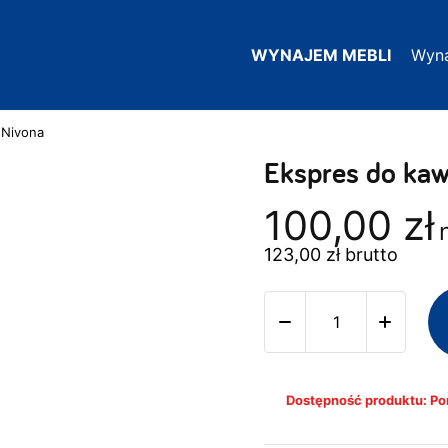
WYNAJEM MEBLI
Wyn
 Nivona
Ekspres do ka
100,00
zł
123,00
zł
brutto
Dostępność produktu: Pon