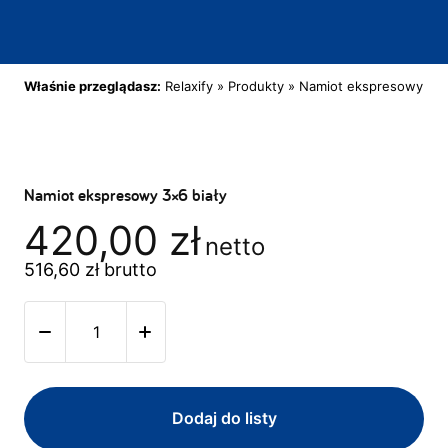
Właśnie przeglądasz:
Relaxify
»
Produkty
»
Namiot ekspresowy 3×6
Namiot ekspresowy 3×6 biały
420,00
zł
netto
516,60
zł
brutto
Dodaj do listy