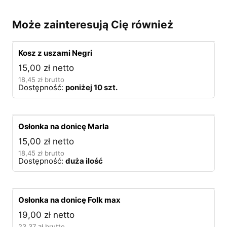
Może zainteresują Cię również
Kosz z uszami Negri
15,00
zł
netto
18,45
zł
brutto
Dostępność:
poniżej 10 szt.
Osłonka na donicę Marla
15,00
zł
netto
18,45
zł
brutto
Dostępność:
duża ilość
Osłonka na donicę Folk max
19,00
zł
netto
23,37
zł
brutto