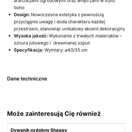
aranżacjami ogrodowymi oraz wnętrzami w stylu
boho
Design:
Nowoczesna estetyka z pewnością
przyciągnie uwagę i doda charakteru każdej
przestrzeni, stanowiąc unikatowy akcent dekoracyjny
Wysoka jakość:
Wykonanie z trwałych materiałów –
sznura jutowego i drewnianej szpuli
Specyfikacja:
Wymiary: ⌀40/35 cm
Dane techniczne
Może zainteresują Cię również
Dywanik ozdobny Shaggy