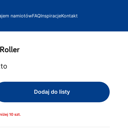
ajem namiotów
FAQ
Inspiracje
Kontakt
Roller
tto
Dodaj do listy
iżej 10 szt.