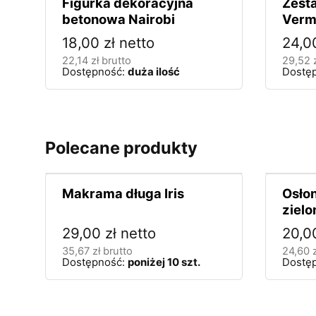
Figurka dekoracyjna
Zest
betonowa Nairobi
Verm
18,00
zł
netto
24,
22,14
zł
brutto
29,52
Dostępność:
duża ilość
Dostę
Polecane produkty
Makrama długa Iris
Osłon
zielo
29,00
zł
netto
20,
35,67
zł
brutto
24,60
Dostępność:
poniżej 10 szt.
Dostę