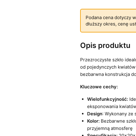
Podana cena dotyczy w
dłuższy okres, cenę us
Opis produktu
Przezroczyste szkło ideal
od pojedynczych kwiatów p
bezbarwna konstrukcja do
Kluczowe cechy:
Wielofunkcyjność:
Ide
eksponowania kwiató
Design
: Wykonany ze s
Kolor:
Bezbarwne szkło
przyjemną atmosferę
Specyfikacja:
20x20x