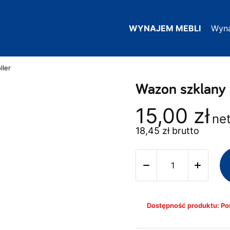
WYNAJEM MEBLI
Wyn
ller
Wazon szklany 
15,00
zł
ne
18,45
zł
brutto
Dostępność produktu: Pon