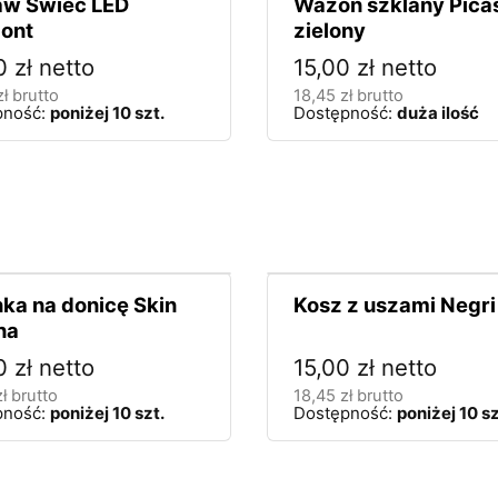
aw Świec LED
Wazon szklany Pica
ont
zielony
00
zł
netto
15,00
zł
netto
zł
brutto
18,45
zł
brutto
pność:
poniżej 10 szt.
Dostępność:
duża ilość
ka na donicę Skin
Kosz z uszami Negri
na
00
zł
netto
15,00
zł
netto
zł
brutto
18,45
zł
brutto
pność:
poniżej 10 szt.
Dostępność:
poniżej 10 sz